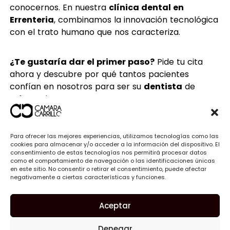
conocernos. En nuestra
clínica dental en
Errenteria
, combinamos la innovación tecnológica
con el trato humano que nos caracteriza.
¿Te gustaría dar el primer paso?
Pide tu cita
ahora y descubre por qué tantos pacientes
confían en nosotros para ser su
dentista
de
referencia.
Para ofrecer las mejores experiencias, utilizamos tecnologías como las
Preguntas frecuentes
cookies para almacenar y/o acceder a la información del dispositivo. El
consentimiento de estas tecnologías nos permitirá procesar datos
como el comportamiento de navegación o las identificaciones únicas
en este sitio. No consentir o retirar el consentimiento, puede afectar
¿Cómo elegir una clínica dental en
negativamente a ciertas características y funciones.
Errenteria?
Aceptar
¿Qué tratamientos ofrece una clínica
dental en Errenteria?
Denegar