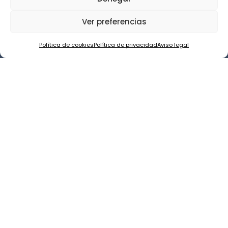
¿Cuándo debería acudir a una clínica
Ver preferencias
dental en Errenteria?
Política de cookies
Política de privacidad
Aviso legal
¿Por qué es importante acudir a una clínica
dental cercana?
¿Cada cuánto tiempo debo hacerme una
revisión dental?
Igone Carrillo Camara