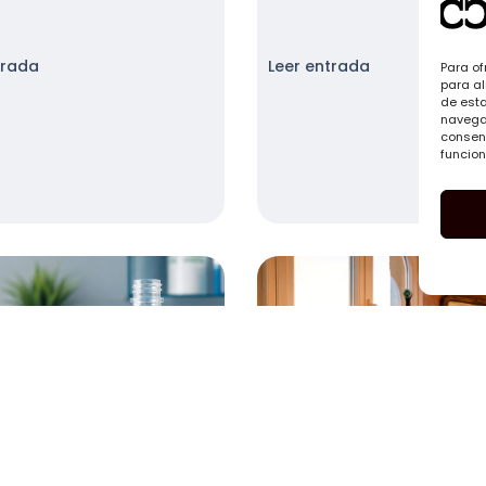
trada
Leer entrada
Para of
para al
de est
navegac
consent
funcion