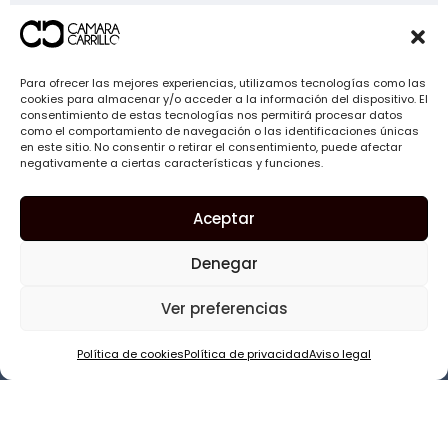
Restauración de la función masticatoria
Para ofrecer las mejores experiencias, utilizamos tecnologías como las
Estética natural y duradera
cookies para almacenar y/o acceder a la información del dispositivo. El
consentimiento de estas tecnologías nos permitirá procesar datos
como el comportamiento de navegación o las identificaciones únicas
en este sitio. No consentir o retirar el consentimiento, puede afectar
Prevención de la pérdida ósea
negativamente a ciertas características y funciones.
Aceptar
Durabilidad y facilidad de cuidado
Denegar
Ver preferencias
Política de cookies
Política de privacidad
Aviso legal
Solicita información