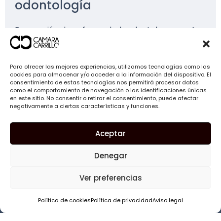
odontología
Prevención de enfermedades dentales
Cuidado integral y personalizado
Para ofrecer las mejores experiencias, utilizamos tecnologías como las
cookies para almacenar y/o acceder a la información del dispositivo. El
consentimiento de estas tecnologías nos permitirá procesar datos
como el comportamiento de navegación o las identificaciones únicas
en este sitio. No consentir o retirar el consentimiento, puede afectar
Educación sobre salud bucal
negativamente a ciertas características y funciones.
Aceptar
Acceso a tratamientos variados
Denegar
Ver preferencias
Política de cookies
Política de privacidad
Aviso legal
Solicita información