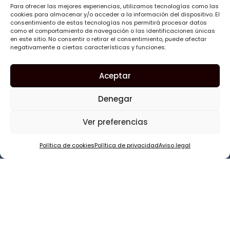
fracturas dentales y problemas articulares
Para ofrecer las mejores experiencias, utilizamos tecnologías como las
crónicos.
cookies para almacenar y/o acceder a la información del dispositivo. El
consentimiento de estas tecnologías nos permitirá procesar datos
¿Crees que podrías estar apretando los
como el comportamiento de navegación o las identificaciones únicas
en este sitio. No consentir o retirar el consentimiento, puede afectar
dientes por la noche?
Ven a vernos a Cámara
negativamente a ciertas características y funciones.
Carrillo. Realizaremos un estudio completo de tu
salud bucodental para que vuelvas a despertar
Aceptar
con energía y sin molestias.
Denegar
Ver preferencias
Preguntas frecuentes
Política de cookies
Política de privacidad
Aviso legal
¿El bruxismo dental desaparece solo?
¿Cómo sé si tengo bruxismo dental?
¿Cuál es el tratamiento más habitual para
el bruxismo dental?