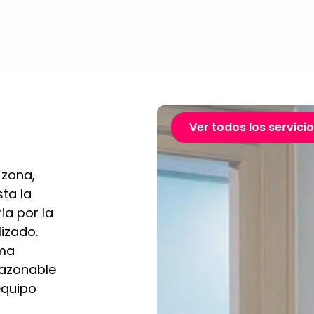
Ver todos los servici
 zona,
ta la
ia por la
lizado.
rma
razonable
equipo