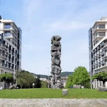
e
a
 a