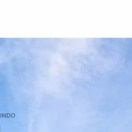
RONDO
a