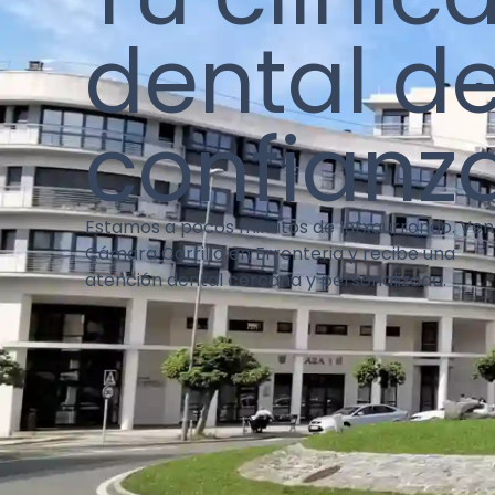
dental d
confianz
Estamos a pocos minutos de Intxaurrondo. Ven
Cámara Carrillo en Errenteria y recibe una
atención dental cercana y personalizada.